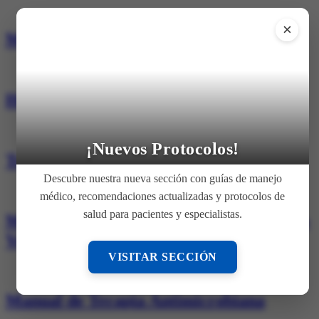
×
Manual de Emergencias Médicas
Hematología Práctica
¡Nuevos Protocolos!
Terapéutica en Medicina Interna
Descubre nuestra nueva sección con guías de manejo
médico, recomendaciones actualizadas y protocolos de
salud para pacientes y especialistas.
Manual de Enfermedad Tromboembólica
Venosa
VISITAR SECCIÓN
Manual de Terapia Antimicrobiana