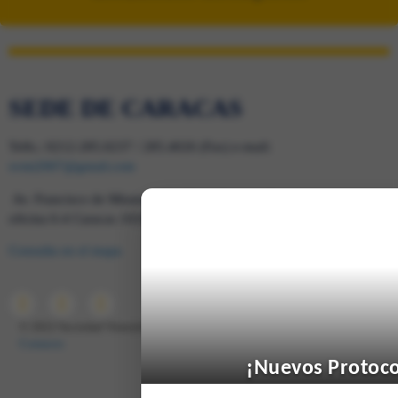
SEDE DE CARACAS
Telfs.: 0212-285.0237 / 285.4026 (Fax) e-mail:
svmi2007@gmail.com
Av. Francisco de Miranda, Ed. Mene Grande, Piso 6,
oficina 6-4 Caracas 1010 – Venezuela
Consulta en el mapa
© 2022 Sociedad Venezolana de Medicina Interna – 65º Aniversario
–
Contacto
¡Nuevos Protoco