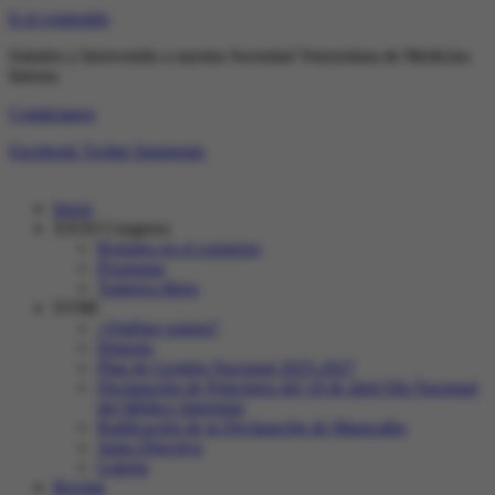
Ir al contenido
Saludos y bienvenido a nuestra Sociedad Venezolana de Medicina
Interna
Contáctanos
Facebook
Twitter
Instagram
Inicio
XXXI Congreso
Registro en el congreso
Programa
Trabajos libres
SVMI
¿Quiénes somos?
Historia
Plan de Gestión Nacional 2025-2027
Declaración de Principios del 18 de abril Día Nacional
del Médico Internista
Ratificación de la Declaración de Maracaibo
Junta Directiva
Galeria
Revista