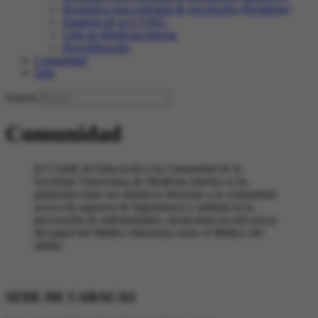
Requisitos para solicitud de inscripción (Residente)
Estatutos de la S.V.M.I.
Club de Medicina Interna
Recertificación
Comunidad
Salir
Search
Comunidad
El Comité de Educación a la Comunidad de la
Sociedad Venezolana de Medicina Interna se ha
planteado entre sus objetivos Informar a la comunidad
acerca de aspectos de importancia y utilidad en la
prevención de enfermedades, destacando la relevancia
del papel del Médico Internista como el Médico del
adulto.
SEDE DE CARACAS