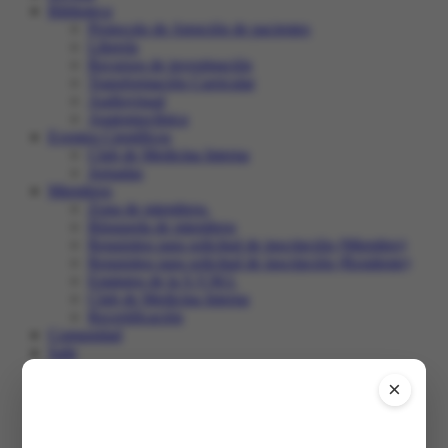
Biblioteca
Protocolo de Atención de pacientes
Librería
Recursos de investigación
Transformación Curricular
Audiovisual
Anatomoclínica
Eventos Científicos
Club de Medicina Interna
Jornadas
Miembros
Zona de miembros.
Búsqueda de miembros
Requisitos para solicitud de inscripción (Miembro)
Requisitos para solicitud de inscripción (Residente)
Estatutos de la S.V.M.I.
Club de Medicina Interna
Recertificación
Comunidad
Salir
×
Inicio
XXXI Congreso
Registro en el congreso
Programa