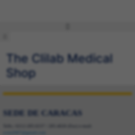
The Clilab Medical
Shop
SEDE DE CARACAS
Telfs.: 0212-285.0237 / 285.4026 (Fax) e-mail:
svmi2007@gmail.com