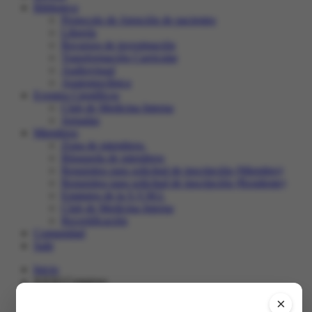
Biblioteca
Protocolo de Atención de pacientes
Librería
Recursos de investigación
Transformación Curricular
Audiovisual
Anatomoclínica
Eventos Científicos
Club de Medicina Interna
Jornadas
Miembros
Zona de miembros.
Búsqueda de miembros
Requisitos para solicitud de inscripción (Miembro)
Requisitos para solicitud de inscripción (Residente)
Estatutos de la S.V.M.I.
Club de Medicina Interna
Recertificación
Comunidad
Salir
Inicio
XXXI Congreso
Registro en el congreso
×
Programa