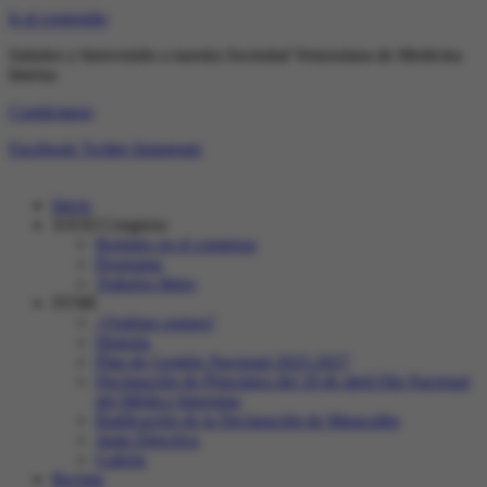
Ir al contenido
Saludos y bienvenido a nuestra Sociedad Venezolana de Medicina
Interna
Contáctanos
Facebook
Twitter
Instagram
Inicio
XXXI Congreso
Registro en el congreso
Programa
Trabajos libres
SVMI
¿Quiénes somos?
Historia
Plan de Gestión Nacional 2025-2027
Declaración de Principios del 18 de abril Día Nacional
del Médico Internista
Ratificación de la Declaración de Maracaibo
Junta Directiva
Galeria
Revista