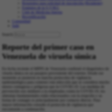
Requisitos para solicitud de inscripción (Residente)
Estatutos de la S.V.M.I.
Club de Medicina Interna
Recertificación
Comunidad
Salir
Search
Reporte del primer caso en
Venezuela de viruela símica
En fecha reciente el MPPS de Venezuela confirmó el diagnóstico de
viruela símica en un pasajero proveniente del exterior. Desde ese
momento se pusieron en marcha protocolos de vigilancia
epidemiológica para contener esta infección que se considera mucho
menos contagiosa y peligrosa que la COVID-19. Las medidas de
prevención son similares a la empleadas contra la COVID-19, los
síntomas fundamentales están relacionados con la erupción y su
forma de contagio es principalmente por contacto directo. Para
mayor información consulte el protocolo de vigilancia que
encontrarán a continuación.