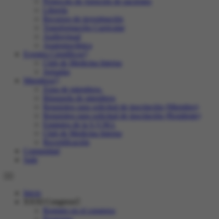
Protocolo de Atención de pacientes
Librería
Recursos de investigación
Transformación Curricular
Audiovisual
Anatomoclínica
Eventos Científicos
Club de Medicina Interna
Jornadas
Miembros
Zona de miembros.
Búsqueda de miembros
Requisitos para solicitud de inscripción (Miembro)
Requisitos para solicitud de inscripción (Residente)
Estatutos de la S.V.M.I.
Club de Medicina Interna
Recertificación
Comunidad
Salir
Inicio
XXXI Congreso
Registro en el congreso