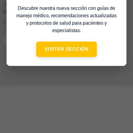
Av. Francisco de Miranda, Ed. Mene Grande, Piso 6,
Descubre nuestra nueva sección con guías de
oficina 6-4 Caracas 1010 – Venezuela
manejo médico, recomendaciones actualizadas
Consulta en el mapa
y protocolos de salud para pacientes y
especialistas.
© 2022 Sociedad Venezolana de Medicina Interna – 65º Aniversario
–
VISITAR SECCIÓN
Contacto