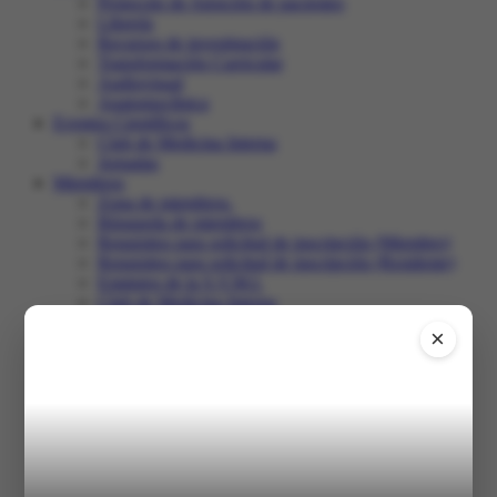
Protocolo de Atención de pacientes
Librería
Recursos de investigación
Transformación Curricular
Audiovisual
Anatomoclínica
Eventos Científicos
Club de Medicina Interna
Jornadas
Miembros
Zona de miembros.
Búsqueda de miembros
Requisitos para solicitud de inscripción (Miembro)
Requisitos para solicitud de inscripción (Residente)
Estatutos de la S.V.M.I.
Club de Medicina Interna
Recertificación
×
Comunidad
Salir
Inicio
XXXI Congreso
Registro en el congreso
Programa
Trabajos libres