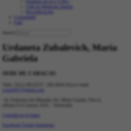
Estatutos de la S.V.M.I.
Club de Medicina Interna
Recertificación
Comunidad
Salir
Search
Urdaneta Zubalevich, Maria
Gabriela
SEDE DE CARACAS
Telfs.: 0212-285.0237 / 285.4026 (Fax) e-mail:
svmi2007@gmail.com
Av. Francisco de Miranda, Ed. Mene Grande, Piso 6,
oficina 6-4 Caracas 1010 – Venezuela
Consulta en el mapa
Facebook
Twitter
Instagram