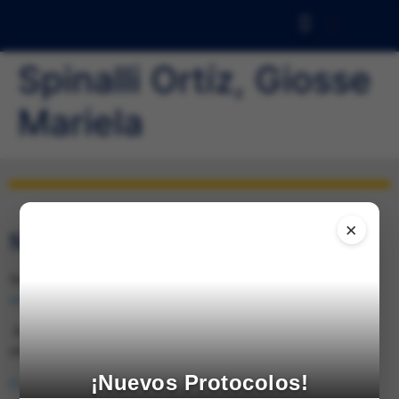
Spinalli Ortíz, Giosse
Mariela
×
SEDE DE CARACAS
Telfs.: 0212-285.0237 / 285.4026 (Fax) e-mail:
svmi2007@gmail.com
Av. Francisco de Miranda, Ed. Mene Grande, Piso 6,
oficina 6-4 Caracas 1010 – Venezuela
¡Nuevos Protocolos!
Consulta en el mapa