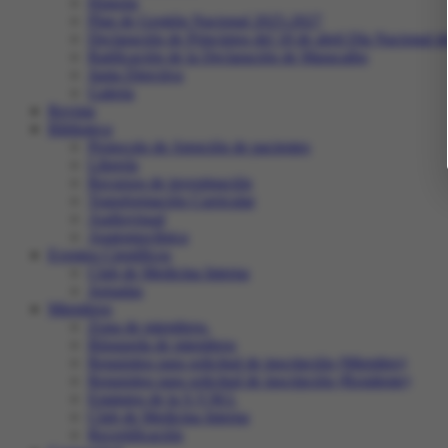
Historia
Plan de Gestión Nacional 2025-2027
Declaración de Principios del 18 de abril Día Nacional d
Ratificación de la Declaración de Maracaibo
Junta Directiva
Galeria
Revista
Biblioteca
Protocolo de Atención de pacientes
Librería
Recursos de investigación
Transformación Curricular
Audiovisual
Anatomoclínica
Eventos Científicos
Club de Medicina Interna
Jornadas
Miembros
Zona de miembros.
Búsqueda de miembros
Requisitos para solicitud de inscripción (Miembro)
Requisitos para solicitud de inscripción (Residente)
Estatutos de la S.V.M.I.
Club de Medicina Interna
Recertificación