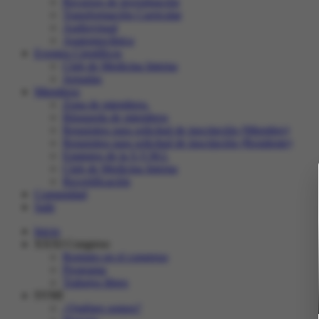
Recursos de investigación
Transformación Curricular
Audiovisual
Anatomoclínica
Eventos Científicos
Club de Medicina Interna
Jornadas
Miembros
Zona de miembros.
Búsqueda de miembros
Requisitos para solicitud de inscripción (Miembro)
Requisitos para solicitud de inscripción (Residente)
Estatutos de la S.V.M.I.
Club de Medicina Interna
Recertificación
Comunidad
Salir
Inicio
XXXI Congreso
Registro en el congreso
Programa
Trabajos libres
SVMI
¿Quiénes somos?