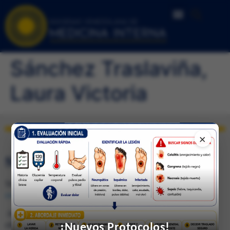
Sánchez Traslaviña,
Laura Victoria
×
SEDE DE CARACAS
Telfs.: 0212-285.0237 / 285.4026 (Fax) e-mail:
svmi2007@gmail.com
Av. Francisco de Miranda, Ed. Mene Grande, Piso 6,
¡Nuevos Protocolos!
oficina 6-4 Caracas 1010 – Venezuela