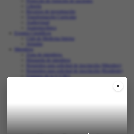
Protocolo de Atención de pacientes
Librería
Recursos de investigación
Transformación Curricular
Audiovisual
Anatomoclínica
Eventos Científicos
Club de Medicina Interna
Jornadas
Miembros
Zona de miembros.
Búsqueda de miembros
Requisitos para solicitud de inscripción (Miembro)
Requisitos para solicitud de inscripción (Residente)
Estatutos de la S.V.M.I.
Club de Medicina Interna
×
Recertificación
Comunidad
Salir
Inicio
XXXI Congreso
Registro en el congreso
Programa
Trabajos libres