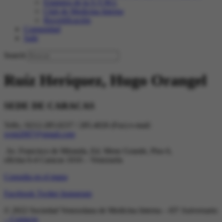
Estatutos de la S.V.M.I.
Club de Medicina Interna
Recertificación
Comunidad
Salir
Search
Ruíz Heríquez, Hugo Orangel
SEDE DE CARACAS
Telfs.: 0212-285.0237 / 285.4026 (Fax) e-mail:
svmi2007@gmail.com
Av. Francisco de Miranda, Ed. Mene Grande, Piso 6,
oficina 6-4 Caracas 1010 – Venezuela
Consulta en el mapa
Facebook
Twitter
Instagram
© 2022 Sociedad Venezolana de Medicina Interna – 65º Aniversario
– Contacto