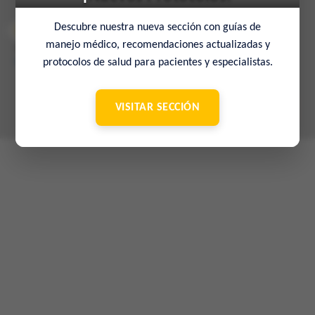
Descubre nuestra nueva sección con guías de
manejo médico, recomendaciones actualizadas y
© 2022 Sociedad Venezolana de Medicina Interna – 65º Aniversario
–
Contacto
protocolos de salud para pacientes y especialistas.
VISITAR SECCIÓN