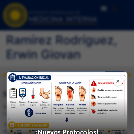
Ramírez Rodríguez,
Erwin Giovan
×
SEDE DE CARACAS
Telfs.: 0212-285.0237 / 285.4026 (Fax) e-mail:
svmi2007@gmail.com
Av. Francisco de Miranda, Ed. Mene Grande, Piso 6,
¡Nuevos Protocolos!
oficina 6-4 Caracas 1010 – Venezuela