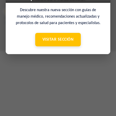
Descubre nuestra nueva sección con guías de
manejo médico, recomendaciones actualizadas y
© 2022 Sociedad Venezolana de Medicina Interna – 65º Aniversario
–
Contacto
protocolos de salud para pacientes y especialistas.
VISITAR SECCIÓN