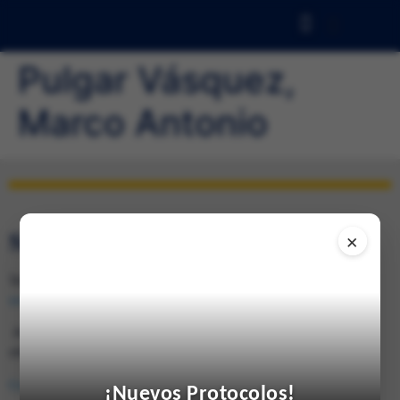
Pulgar Vásquez,
Marco Antonio
SEDE DE CARACAS
×
Telfs.: 0212-285.0237 / 285.4026 (Fax) e-mail:
svmi2007@gmail.com
Av. Francisco de Miranda, Ed. Mene Grande, Piso 6,
oficina 6-4 Caracas 1010 – Venezuela
Consulta en el mapa
¡Nuevos Protocolos!