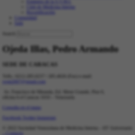
Estatutos de la S.V.M.I.
Club de Medicina Interna
Recertificación
Comunidad
Salir
Search
Ojeda Illas, Pedro Armando
SEDE DE CARACAS
Telfs.: 0212-285.0237 / 285.4026 (Fax) e-mail:
svmi2007@gmail.com
Av. Francisco de Miranda, Ed. Mene Grande, Piso 6,
oficina 6-4 Caracas 1010 – Venezuela
Consulta en el mapa
Facebook
Twitter
Instagram
© 2022 Sociedad Venezolana de Medicina Interna – 65º Aniversario
– Contacto