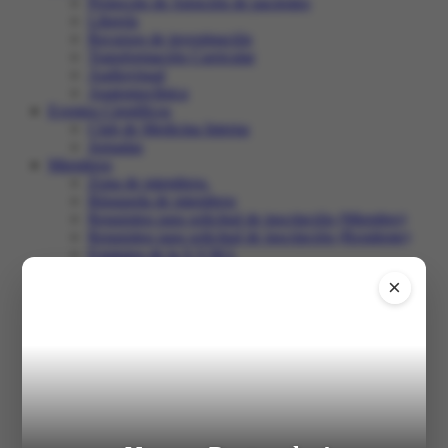
Protocolo de Atención de pacientes
Librería
Recursos de investigación
Transformación Curricular
Audiovisual
Anatomoclínica
Eventos Científicos
Club de Medicina Interna
Jornadas
Miembros
Zona de miembros.
Búsqueda de miembros
Requisitos para solicitud de inscripción (Miembro)
Requisitos para solicitud de inscripción (Residente)
Estatutos de la S.V.M.I.
Club de Medicina Interna
×
Recertificación
Comunidad
Salir
Inicio
XXXI Congreso
Registro en el congreso
Programa
Trabajos libres