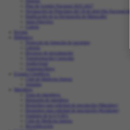
Historia
Plan de Gestión Nacional 2025-2027
Declaración de Principios del 18 de abril Día Nacional d
Ratificación de la Declaración de Maracaibo
Junta Directiva
Galeria
Revista
Biblioteca
Protocolo de Atención de pacientes
Librería
Recursos de investigación
Transformación Curricular
Audiovisual
Anatomoclínica
Eventos Científicos
Club de Medicina Interna
Jornadas
Miembros
Zona de miembros.
Búsqueda de miembros
Requisitos para solicitud de inscripción (Miembro)
Requisitos para solicitud de inscripción (Residente)
Estatutos de la S.V.M.I.
Club de Medicina Interna
Recertificación