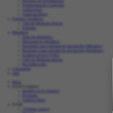
Recursos de investigación
Transformación Curricular
Audiovisual
Anatomoclínica
Eventos Científicos
Club de Medicina Interna
Jornadas
Miembros
Zona de miembros.
Búsqueda de miembros
Requisitos para solicitud de inscripción (Miembro)
Requisitos para solicitud de inscripción (Residente)
Estatutos de la S.V.M.I.
Club de Medicina Interna
Recertificación
Comunidad
Salir
Inicio
XXXI Congreso
Registro en el congreso
Programa
Trabajos libres
SVMI
¿Quiénes somos?