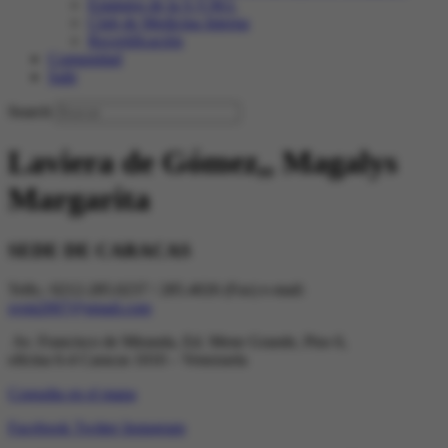
Estatutos de la S.V.M.I.
Club de Medicina Interna
Recertificación
Comunidad
Salir
Search
Laviera de Gómez,, Magalys
Margarita
SEDE DE CARACAS
Telfs.: 0212-285.0237 / 285.4026 (Fax) e-mail:
svmi2007@gmail.com
Av. Francisco de Miranda, Ed. Mene Grande, Piso 6,
oficina 6-4 Caracas 1010 – Venezuela
Consulta en el mapa
Facebook
Twitter
Instagram