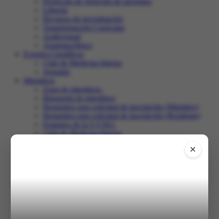
Protocolo de Atención de pacientes
Librería
Recursos de investigación
Transformación Curricular
Audiovisual
Anatomoclínica
Eventos Científicos
Club de Medicina Interna
Jornadas
Miembros
Zona de miembros.
Búsqueda de miembros
Requisitos para solicitud de inscripción (Miembro)
Requisitos para solicitud de inscripción (Residente)
Estatutos de la S.V.M.I.
Club de Medicina Interna
Recertificación
×
Comunidad
Salir
Inicio
XXXI Congreso
Registro en el congreso
Programa
Trabajos libres