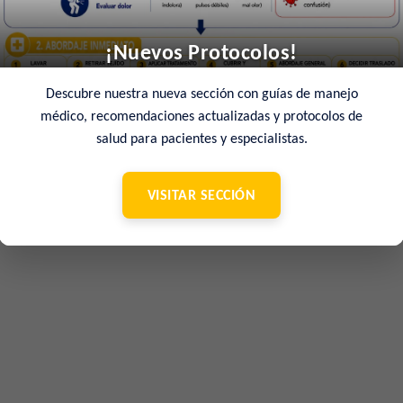
¡Nuevos Protocolos!
Descubre nuestra nueva sección con guías de manejo
o
médico, recomendaciones actualizadas y protocolos de
salud para pacientes y especialistas.
VISITAR SECCIÓN