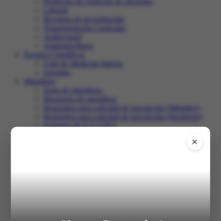
Protocolo de Atención de pacientes
Librería
Recursos de investigación
Transformación Curricular
Audiovisual
Anatomoclínica
Eventos Científicos
Club de Medicina Interna
Jornadas
Miembros
Zona de miembros.
Búsqueda de miembros
Requisitos para solicitud de inscripción (Miembro)
Requisitos para solicitud de inscripción (Residente)
Estatutos de la S.V.M.I.
Club de Medicina Interna
×
Recertificación
Comunidad
Salir
Inicio
XXXI Congreso
Registro en el congreso
Programa
Trabajos libres