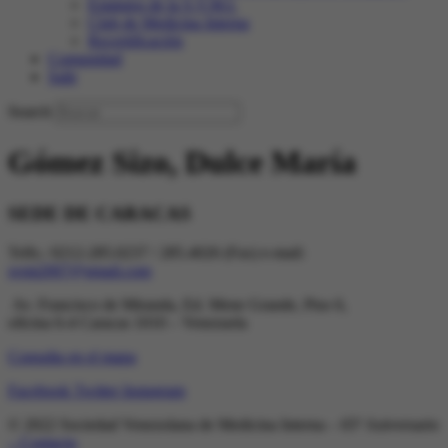
Estatutos de la S.V.M.I.
Club de Medicina Interna
Recertificación
Comunidad
Salir
Search
Gómez Sizo, Dulce María
SEDE DE CARACAS
Telfs.: 0212-285.0237 / 285.4026 (Fax) e-mail:
svmi2007@gmail.com
Av. Francisco de Miranda, Ed. Mene Grande, Piso 6,
oficina 6-4 Caracas 1010 – Venezuela
Consulta en el mapa
Facebook
Twitter
Instagram
© 2022 Sociedad Venezolana de Medicina Interna – 65º Aniversario
– Contacto