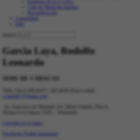
Estatutos de la S.V.M.I.
Club de Medicina Interna
Recertificación
Comunidad
Salir
Search
Garcia Laya, Rodolfo
Leonardo
SEDE DE CARACAS
Telfs.: 0212-285.0237 / 285.4026 (Fax) e-mail:
svmi2007@gmail.com
Av. Francisco de Miranda, Ed. Mene Grande, Piso 6,
oficina 6-4 Caracas 1010 – Venezuela
Consulta en el mapa
Facebook
Twitter
Instagram