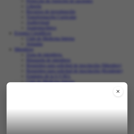
Protocolo de Atención de pacientes
Librería
Recursos de investigación
Transformación Curricular
Audiovisual
Anatomoclínica
Eventos Científicos
Club de Medicina Interna
Jornadas
Miembros
Zona de miembros.
Búsqueda de miembros
Requisitos para solicitud de inscripción (Miembro)
Requisitos para solicitud de inscripción (Residente)
Estatutos de la S.V.M.I.
Club de Medicina Interna
Recertificación
×
Comunidad
Salir
Inicio
XXXI Congreso
Registro en el congreso
Programa
Trabajos libres