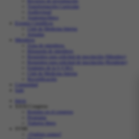
Recursos de investigación
Transformación Curricular
Audiovisual
Anatomoclínica
Eventos Científicos
Club de Medicina Interna
Jornadas
Miembros
Zona de miembros.
Búsqueda de miembros
Requisitos para solicitud de inscripción (Miembro)
Requisitos para solicitud de inscripción (Residente)
Estatutos de la S.V.M.I.
Club de Medicina Interna
Recertificación
Comunidad
Salir
Inicio
XXXI Congreso
Registro en el congreso
Programa
Trabajos libres
SVMI
¿Quiénes somos?