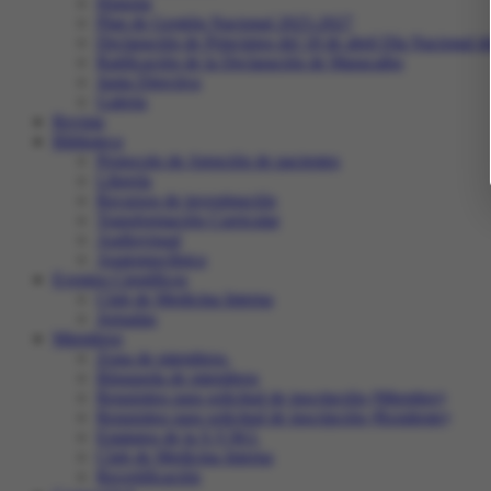
Historia
Plan de Gestión Nacional 2025-2027
Declaración de Principios del 18 de abril Día Nacional d
Ratificación de la Declaración de Maracaibo
Junta Directiva
Galeria
Revista
Biblioteca
Protocolo de Atención de pacientes
Librería
Recursos de investigación
Transformación Curricular
Audiovisual
Anatomoclínica
Eventos Científicos
Club de Medicina Interna
Jornadas
Miembros
Zona de miembros.
Búsqueda de miembros
Requisitos para solicitud de inscripción (Miembro)
Requisitos para solicitud de inscripción (Residente)
Estatutos de la S.V.M.I.
Club de Medicina Interna
Recertificación