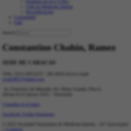
Estatutos de la S.V.M.I.
Club de Medicina Interna
Recertificación
Comunidad
Salir
Search
Constantino Chahin, Ramez
SEDE DE CARACAS
Telfs.: 0212-285.0237 / 285.4026 (Fax) e-mail:
svmi2007@gmail.com
Av. Francisco de Miranda, Ed. Mene Grande, Piso 6,
oficina 6-4 Caracas 1010 – Venezuela
Consulta en el mapa
Facebook
Twitter
Instagram
© 2022 Sociedad Venezolana de Medicina Interna – 65º Aniversario
– Contacto