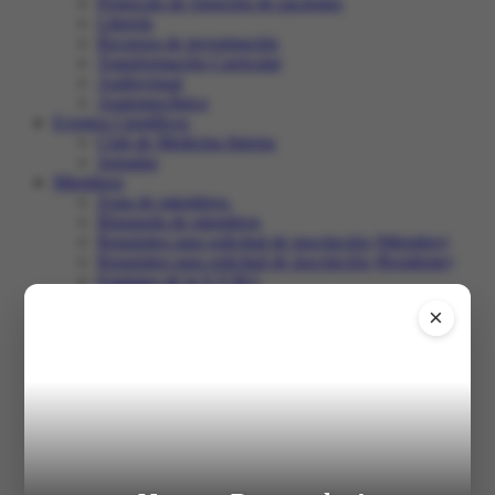
Protocolo de Atención de pacientes
Librería
Recursos de investigación
Transformación Curricular
Audiovisual
Anatomoclínica
Eventos Científicos
Club de Medicina Interna
Jornadas
Miembros
Zona de miembros.
Búsqueda de miembros
Requisitos para solicitud de inscripción (Miembro)
Requisitos para solicitud de inscripción (Residente)
Estatutos de la S.V.M.I.
Club de Medicina Interna
×
Recertificación
Comunidad
Salir
Inicio
XXXI Congreso
Registro en el congreso
Programa
Trabajos libres