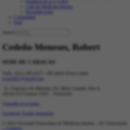
Estatutos de la S.V.M.I.
Club de Medicina Interna
Recertificación
Comunidad
Salir
Search
Cedeño Meneses, Robert
SEDE DE CARACAS
Telfs.: 0212-285.0237 / 285.4026 (Fax) e-mail:
svmi2007@gmail.com
Av. Francisco de Miranda, Ed. Mene Grande, Piso 6,
oficina 6-4 Caracas 1010 – Venezuela
Consulta en el mapa
Facebook
Twitter
Instagram
© 2022 Sociedad Venezolana de Medicina Interna – 65º Aniversario
– Contacto