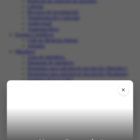
Protocolo de Atención de pacientes
Librería
Recursos de investigación
Transformación Curricular
Audiovisual
Anatomoclínica
Eventos Científicos
Club de Medicina Interna
Jornadas
Miembros
Zona de miembros.
Búsqueda de miembros
Requisitos para solicitud de inscripción (Miembro)
Requisitos para solicitud de inscripción (Residente)
Estatutos de la S.V.M.I.
Club de Medicina Interna
×
Recertificación
Comunidad
Salir
Inicio
XXXI Congreso
Registro en el congreso
Programa
Trabajos libres