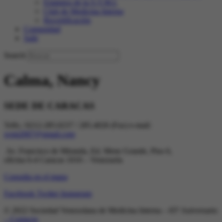
Estatutos de la S.V.M.I.
Club de Medicina Interna
Recertificación
Comunidad
Salir
Search
Calma, Nancy
SEDE DE CARACAS
Telfs.: 0212-285.0237 / 285.4026 (Fax) e-mail:
svmi2007@gmail.com
Av. Francisco de Miranda, Ed. Mene Grande, Piso 6,
oficina 6-4 Caracas 1010 – Venezuela
Consulta en el mapa
Facebook
Twitter
Instagram
© 2022 Sociedad Venezolana de Medicina Interna – 65º Aniversario
– Contacto