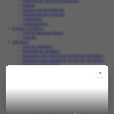
Protocolo de Atención de pacientes
Librería
Recursos de investigación
Transformación Curricular
Audiovisual
Anatomoclínica
Eventos Científicos
Club de Medicina Interna
Jornadas
Miembros
Zona de miembros.
Búsqueda de miembros
Requisitos para solicitud de inscripción (Miembro)
Requisitos para solicitud de inscripción (Residente)
Estatutos de la S.V.M.I.
Club de Medicina Interna
×
Recertificación
Comunidad
Salir
Inicio
XXXI Congreso
Registro en el congreso
Programa
Trabajos libres