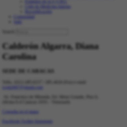
Estatutos de la S.V.M.I.
Club de Medicina Interna
Recertificación
Comunidad
Salir
Search
Calderón Algarra, Diana
Carolina
SEDE DE CARACAS
Telfs.: 0212-285.0237 / 285.4026 (Fax) e-mail:
svmi2007@gmail.com
Av. Francisco de Miranda, Ed. Mene Grande, Piso 6,
oficina 6-4 Caracas 1010 – Venezuela
Consulta en el mapa
Facebook
Twitter
Instagram