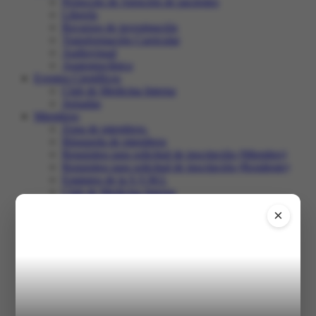
Protocolo de Atención de pacientes
Librería
Recursos de investigación
Transformación Curricular
Audiovisual
Anatomoclínica
Eventos Científicos
Club de Medicina Interna
Jornadas
Miembros
Zona de miembros.
Búsqueda de miembros
Requisitos para solicitud de inscripción (Miembro)
Requisitos para solicitud de inscripción (Residente)
Estatutos de la S.V.M.I.
Club de Medicina Interna
Recertificación
×
Comunidad
Salir
Inicio
XXXI Congreso
Registro en el congreso
Programa
Trabajos libres