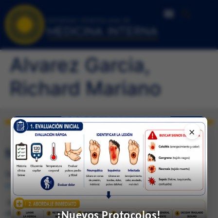
Alvarez Garcia,
Richard Mariano
×
SEDE DE CARACAS
Telfs.: 0212-285.0237 / 285.4026 (Fax) e-mail:
svmi2007@gmail.com
Av. Francisco de Miranda, Ed. Mene Grande, Piso 6,
¡Nuevos Protocolos!
oficina 6-4 Caracas 1010 – Venezuela