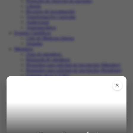
Protocolo de Atención de pacientes
Librería
Recursos de investigación
Transformación Curricular
Audiovisual
Anatomoclínica
Eventos Científicos
Club de Medicina Interna
Jornadas
Miembros
Zona de miembros.
Búsqueda de miembros
Requisitos para solicitud de inscripción (Miembro)
Requisitos para solicitud de inscripción (Residente)
Estatutos de la S.V.M.I.
Club de Medicina Interna
×
Recertificación
Comunidad
Salir
Inicio
XXXI Congreso
Registro en el congreso
Programa
Trabajos libres