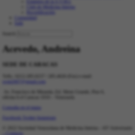
Estatutos de la S.V.M.I.
Club de Medicina Interna
Recertificación
Comunidad
Salir
Search
Acevedo, Andreina
SEDE DE CARACAS
Telfs.: 0212-285.0237 / 285.4026 (Fax) e-mail:
svmi2007@gmail.com
Av. Francisco de Miranda, Ed. Mene Grande, Piso 6,
oficina 6-4 Caracas 1010 – Venezuela
Consulta en el mapa
Facebook
Twitter
Instagram
© 2022 Sociedad Venezolana de Medicina Interna – 65º Aniversario
– Contacto