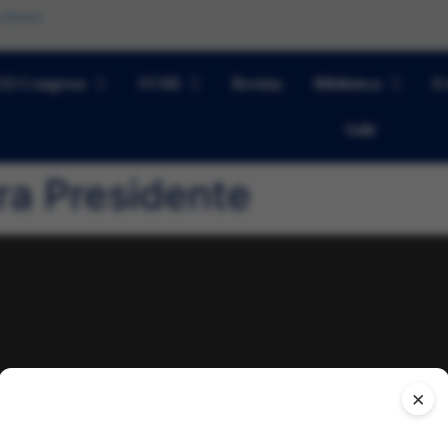
 Interna
XI Congreso
SVMI
Revista
Biblioteca
Ev
Salir
ra Presidente
×