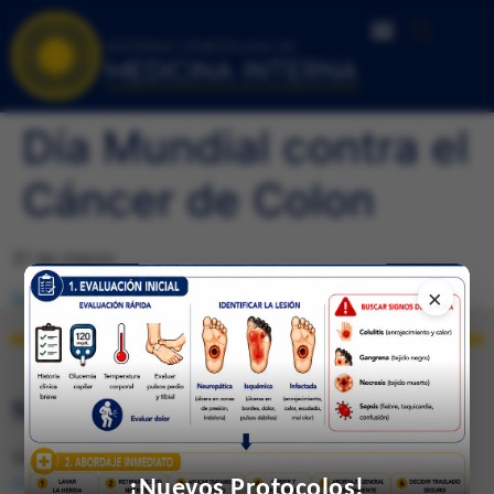
Día Mundial contra el
Cáncer de Colon
31 de marzo
×
Ca-de-colon
Descarga
SEDE DE CARACAS
Telfs.: 0212-285.0237 / 285.4026 (Fax) e-mail:
¡Nuevos Protocolos!
svmi2007@gmail.com