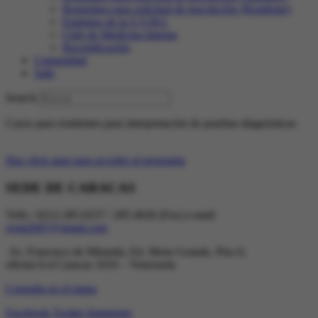
Requisitos para solicitud de inscripción (Residente)
Estatutos de la S.V.M.I.
Club de Medicina Interna
Recertificación
Comunidad
Salir
Search
Curso para residentes para interpretación de pruebas diagnósticas
Haz click aqui para acceder al programa
SEDE DE CARACAS
Telfs.: 0212-285.0237 / 285.4026 (Fax) e-mail:
svmi2007@gmail.com
Av. Francisco de Miranda, Ed. Mene Grande, Piso 6,
oficina 6-4 Caracas 1010 – Venezuela
Consulta en el mapa
Facebook
Twitter
Instagram