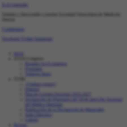
Ir al contenido
Saludos y bienvenido a nuestra Sociedad Venezolana de Medicina
Interna
Contáctanos
Facebook
Twitter
Instagram
Inicio
XXXI Congreso
Registro en el congreso
Programa
Trabajos libres
SVMI
¿Quiénes somos?
Historia
Plan de Gestión Nacional 2025-2027
Declaración de Principios del 18 de abril Día Nacional
del Médico Internista
Ratificación de la Declaración de Maracaibo
Junta Directiva
Galeria
Revista