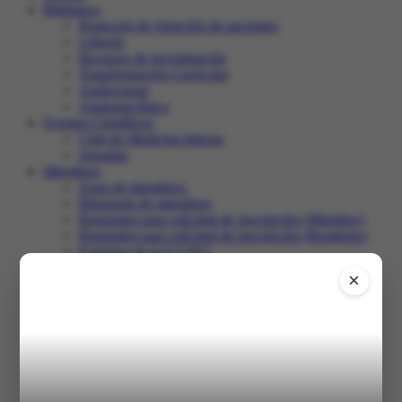
Biblioteca
Protocolo de Atención de pacientes
Librería
Recursos de investigación
Transformación Curricular
Audiovisual
Anatomoclínica
Eventos Científicos
Club de Medicina Interna
Jornadas
Miembros
Zona de miembros.
Búsqueda de miembros
Requisitos para solicitud de inscripción (Miembro)
Requisitos para solicitud de inscripción (Residente)
Estatutos de la S.V.M.I.
Club de Medicina Interna
×
Recertificación
Comunidad
Salir
Inicio
XXXI Congreso
Registro en el congreso
Programa